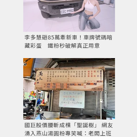
李多慧砸85萬牽新車！車牌號碼暗
藏彩蛋 鐵粉秒破解真正用意
國巨股價腰斬成棵「聖誕樹」 網友
湧入燕山湯圓粉專笑喊：老闆上班