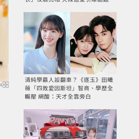
清純學霸人設翻車？《逐玉》田曦
4
薇「四敗愛因斯坦」智商、學歷全
7-ELEVEN即日起至12月23日推出「安心取與帳單繳費
輾壓 網酸：天才全靠旁白
可累積點數參加抽獎活動。圖／7-ELEVEN提供