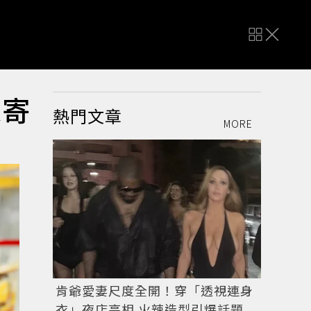
家寄
熱門文章
MORE
肯爺愛妻尺度全開！穿「透視連身
衣」夜店亮相 火辣造型引爆話題