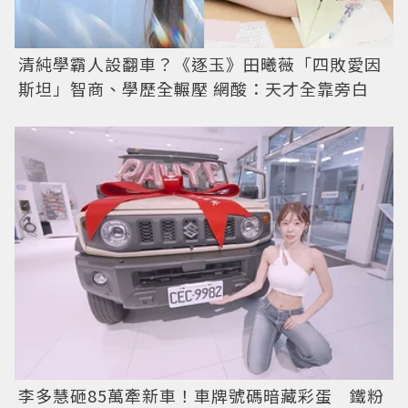
清純學霸人設翻車？《逐玉》田曦薇「四敗愛因
斯坦」智商、學歷全輾壓 網酸：天才全靠旁白
李多慧砸85萬牽新車！車牌號碼暗藏彩蛋 鐵粉