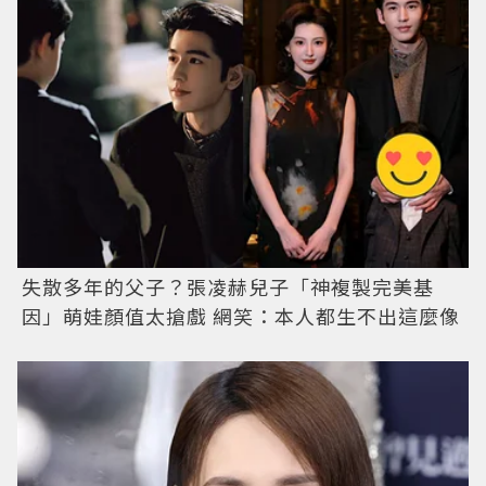
失散多年的父子？張凌赫兒子「神複製完美基
因」萌娃顏值太搶戲 網笑：本人都生不出這麼像