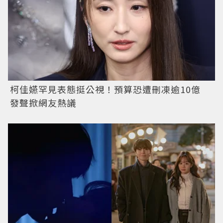
柯佳嬿罕見表態挺公視！預算恐遭刪凍逾10億
發聲掀網友熱議