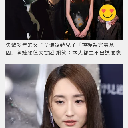
失散多年的父子？張凌赫兒子「神複製完美基
因」萌娃顏值太搶戲 網笑：本人都生不出這麼像