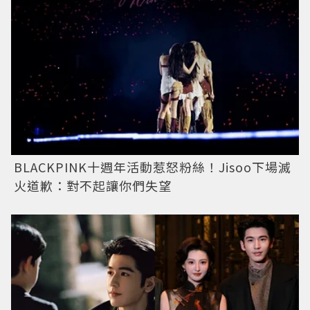
BLACKPINK十週年活動惹怒粉絲！Jisoo下場滅
火道歉：對不起讓你們失望