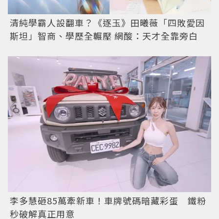
清純學霸人設翻車？《逐玉》田曦薇「四敗愛因
斯坦」智商、學歷全輾壓 網酸：天才全靠旁白
李多慧砸85萬牽新車！車牌號碼暗藏彩蛋 鐵粉
秒破解真正用意