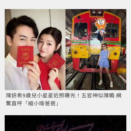
陳妍希9歲兒小星星近照曝光！五官神似陳曉 網
驚直呼「縮小版爸爸」