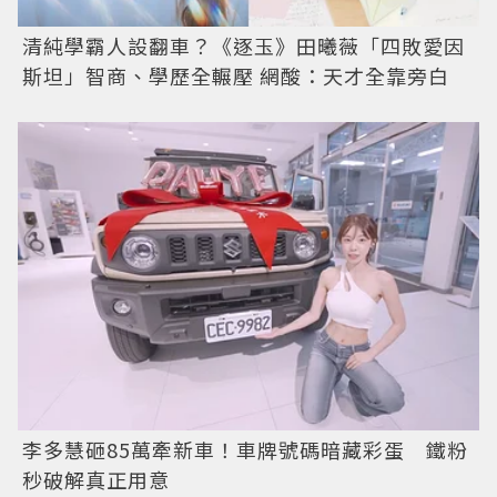
清純學霸人設翻車？《逐玉》田曦薇「四敗愛因
斯坦」智商、學歷全輾壓 網酸：天才全靠旁白
李多慧砸85萬牽新車！車牌號碼暗藏彩蛋 鐵粉
秒破解真正用意