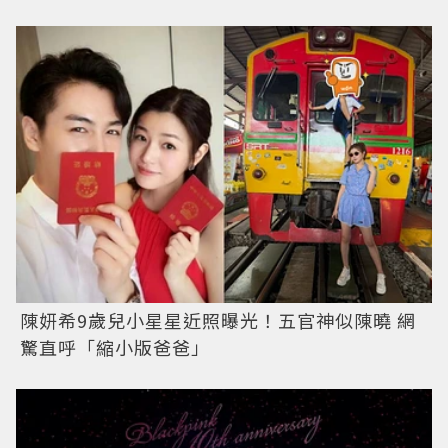
陳妍希9歲兒小星星近照曝光！五官神似陳曉 網
驚直呼「縮小版爸爸」