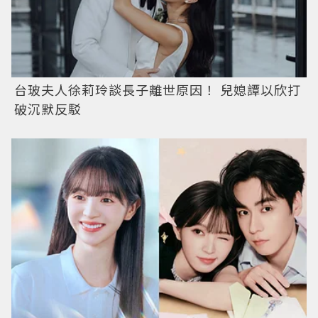
台玻夫人徐莉玲談長子離世原因！ 兒媳譚以欣打
破沉默反駁