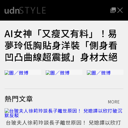
AI女神「又瘦又有料」！易
夢玲低胸貼身洋裝「側身看
凹凸曲線超震撼」身材太絕
熱門文章
MORE
台玻夫人徐莉玲談長子離世原因！ 兒媳譚以欣打