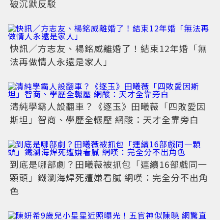
破沉默反駁
快訊／方志友、楊銘威離婚了！結束12年婚「無
法再做情人永遠是家人」
清純學霸人設翻車？《逐玉》田曦薇「四敗愛因
斯坦」智商、學歷全輾壓 網酸：天才全靠旁白
到底是哪部劇？田曦薇被抓包「連續16部戲同一
顆頭」鐵瀏海焊死遭嫌看膩 網嘆：完全分不出角
色