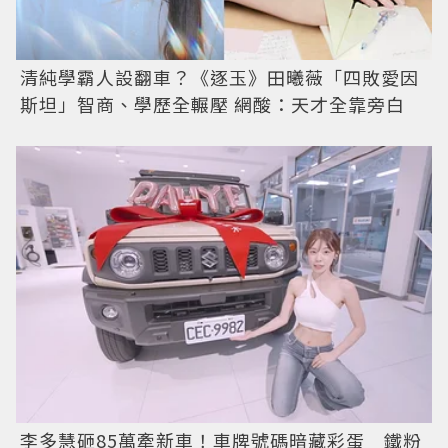
清純學霸人設翻車？《逐玉》田曦薇「四敗愛因
斯坦」智商、學歷全輾壓 網酸：天才全靠旁白
李多慧砸85萬牽新車！車牌號碼暗藏彩蛋 鐵粉