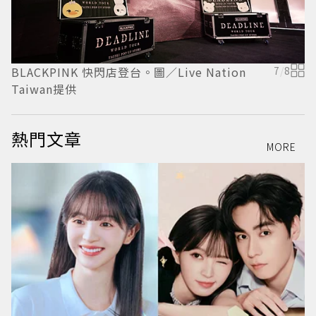
BLACKPINK 快閃店登台。圖／Live Nation
7
/
8
B
Taiwan提供
T
熱門文章
MORE