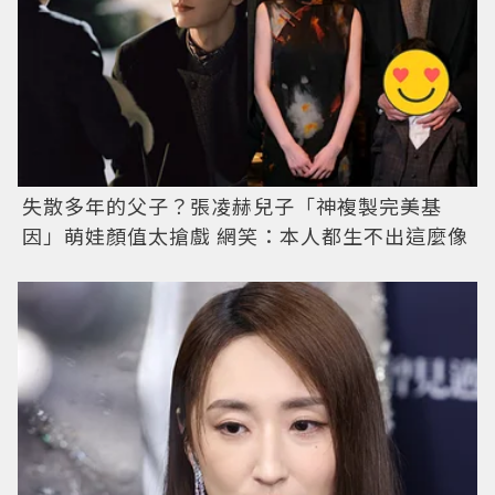
失散多年的父子？張凌赫兒子「神複製完美基
因」萌娃顏值太搶戲 網笑：本人都生不出這麼像