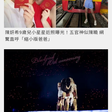
陳妍希9歲兒小星星近照曝光！五官神似陳曉 網
驚直呼「縮小版爸爸」