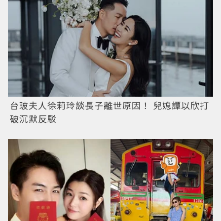
台玻夫人徐莉玲談長子離世原因！ 兒媳譚以欣打
破沉默反駁