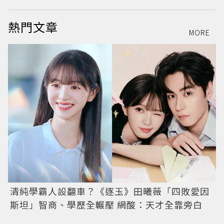
熱門文章
MORE
清純學霸人設翻車？《逐玉》田曦薇「四敗愛因
斯坦」智商、學歷全輾壓 網酸：天才全靠旁白