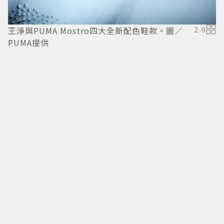
王淨與PUMA Mostro四大全新配色鞋款。圖／
2
/
9
PUMA提供
王
玫