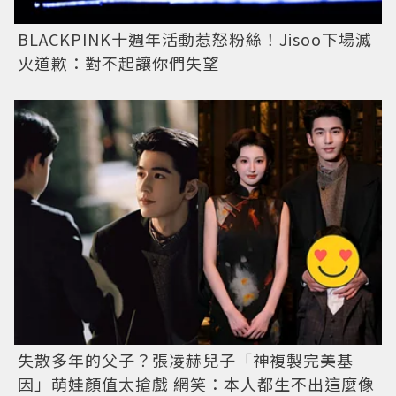
BLACKPINK十週年活動惹怒粉絲！Jisoo下場滅
火道歉：對不起讓你們失望
失散多年的父子？張凌赫兒子「神複製完美基
因」萌娃顏值太搶戲 網笑：本人都生不出這麼像