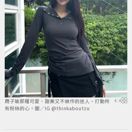
T
韓
周子瑜那種可愛、甜美又不做作的迷人，打動所
4
/
4
有粉絲的心。圖／IG @thinkaboutzu