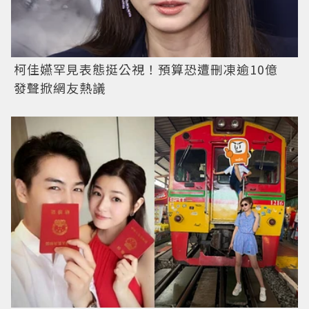
柯佳嬿罕見表態挺公視！預算恐遭刪凍逾10億
發聲掀網友熱議