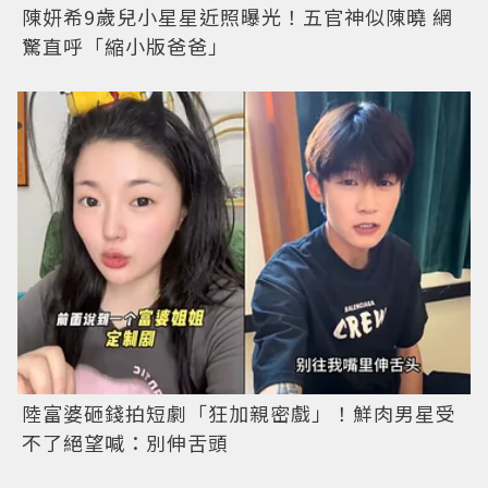
陳妍希9歲兒小星星近照曝光！五官神似陳曉 網
驚直呼「縮小版爸爸」
陸富婆砸錢拍短劇「狂加親密戲」！鮮肉男星受
不了絕望喊：別伸舌頭