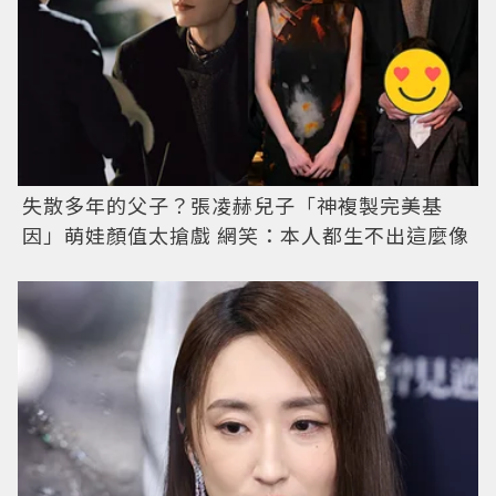
失散多年的父子？張凌赫兒子「神複製完美基
因」萌娃顏值太搶戲 網笑：本人都生不出這麼像