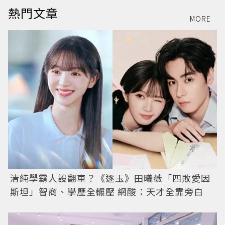
熱門文章
MORE
清純學霸人設翻車？《逐玉》田曦薇「四敗愛因
斯坦」智商、學歷全輾壓 網酸：天才全靠旁白