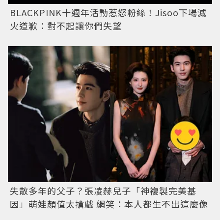
BLACKPINK十週年活動惹怒粉絲！Jisoo下場滅
火道歉：對不起讓你們失望
失散多年的父子？張凌赫兒子「神複製完美基
因」萌娃顏值太搶戲 網笑：本人都生不出這麼像