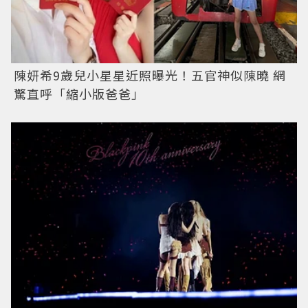
陳妍希9歲兒小星星近照曝光！五官神似陳曉 網
驚直呼「縮小版爸爸」