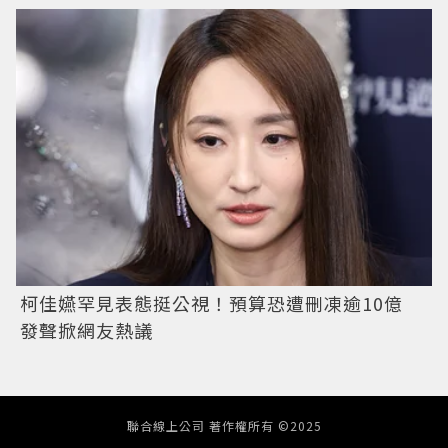
柯佳嬿罕見表態挺公視！預算恐遭刪凍逾10億
發聲掀網友熱議
聯合線上公司 著作權所有 ©2025