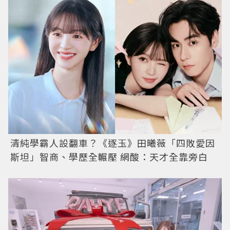
清純學霸人設翻車？《逐玉》田曦薇「四敗愛因
斯坦」智商、學歷全輾壓 網酸：天才全靠旁白