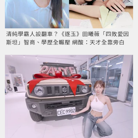
清純學霸人設翻車？《逐玉》田曦薇「四敗愛因
斯坦」智商、學歷全輾壓 網酸：天才全靠旁白