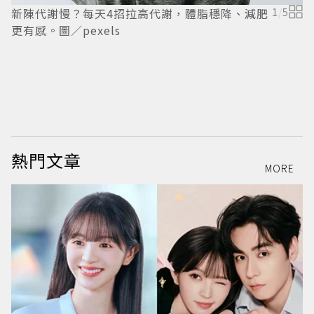
新陳代謝慢？每天4招拉高代謝，體脂穩降、減肥
1
/
5
更有感。圖／pexels
圖
熱門文章
MORE