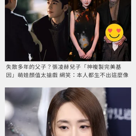
失散多年的父子？張凌赫兒子「神複製完美基
因」萌娃顏值太搶戲 網笑：本人都生不出這麼像