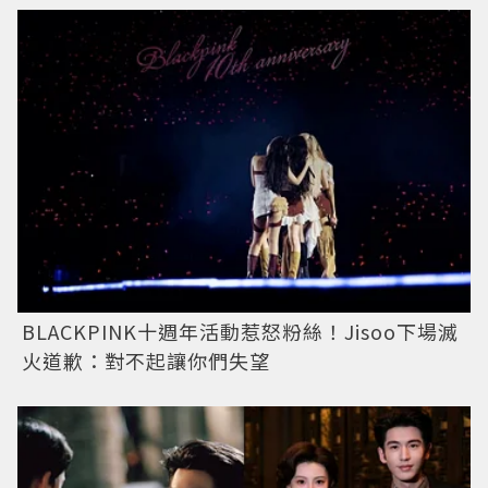
BLACKPINK十週年活動惹怒粉絲！Jisoo下場滅
火道歉：對不起讓你們失望