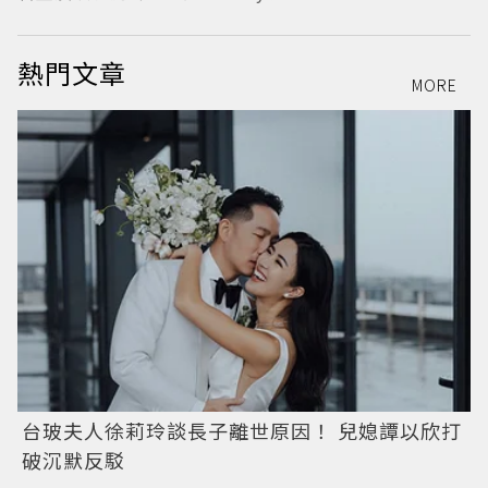
熱門文章
MORE
台玻夫人徐莉玲談長子離世原因！ 兒媳譚以欣打
破沉默反駁