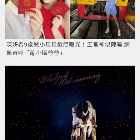
陳妍希9歲兒小星星近照曝光！五官神似陳曉 網
驚直呼「縮小版爸爸」