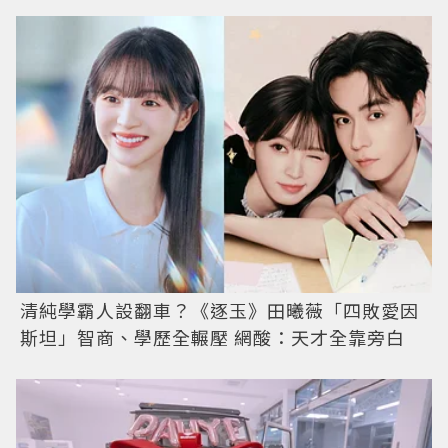
清純學霸人設翻車？《逐玉》田曦薇「四敗愛因
斯坦」智商、學歷全輾壓 網酸：天才全靠旁白