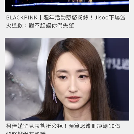
BLACKPINK十週年活動惹怒粉絲！Jisoo下場滅
火道歉：對不起讓你們失望
柯佳嬿罕見表態挺公視！預算恐遭刪凍逾10億
發聲掀網友熱議