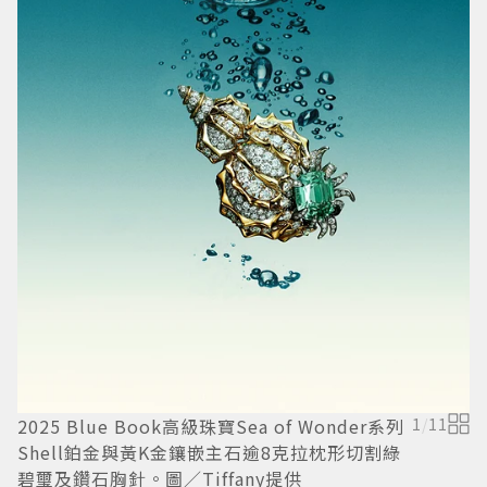
米
／
2025 Blue Book高級珠寶Sea of Wonder系列
1
/
11
Shell鉑金與黃K金鑲嵌主石逾8克拉枕形切割綠
碧璽及鑽石胸針。圖／Tiffany提供