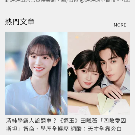
熱門文章
MORE
清純學霸人設翻車？《逐玉》田曦薇「四敗愛因
斯坦」智商、學歷全輾壓 網酸：天才全靠旁白