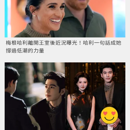
梅根哈利離開王室後近況曝光！哈利一句話成她
撐過低潮的力量