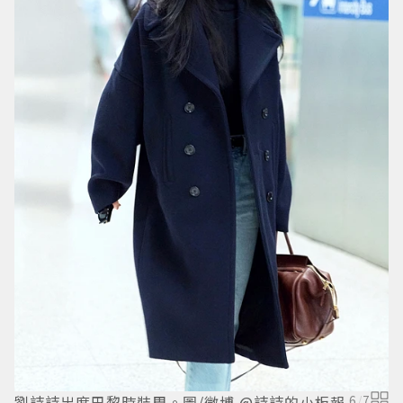
劉詩詩出席巴黎時裝周。圖/微博 @詩詩的小板報
6
/
7
劉