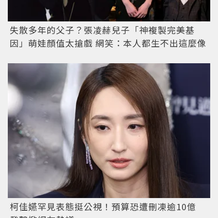
失散多年的父子？張凌赫兒子「神複製完美基
因」萌娃顏值太搶戲 網笑：本人都生不出這麼像
柯佳嬿罕見表態挺公視！預算恐遭刪凍逾10億