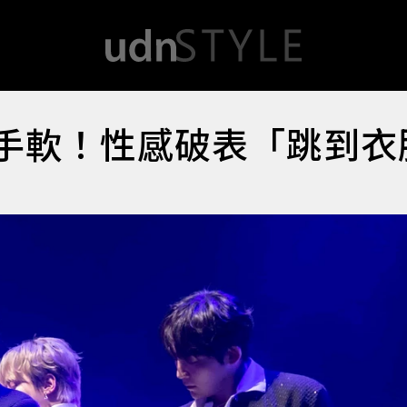
妹不手軟！性感破表「跳到衣