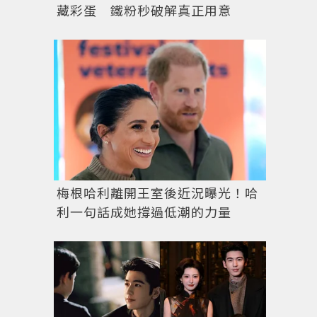
藏彩蛋 鐵粉秒破解真正用意
梅根哈利離開王室後近況曝光！哈
利一句話成她撐過低潮的力量