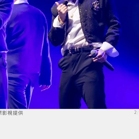
際影視提供
2
/