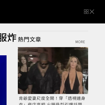
服炸
熱門文章
MORE
肯爺愛妻尺度全開！穿「透視連身
衣」夜店亮相 火辣造型引爆話題