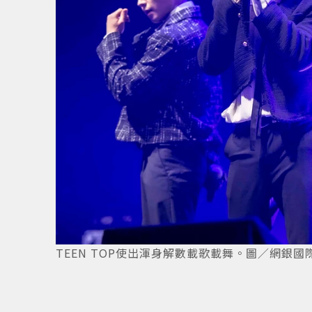
1
/
3
TEEN TOP使出渾身解數載歌載舞。圖／網銀國