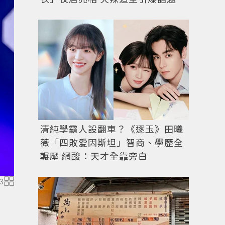
清純學霸人設翻車？《逐玉》田曦
薇「四敗愛因斯坦」智商、學歷全
輾壓 網酸：天才全靠旁白
3
TEEN TOP使出渾身解數載歌載舞。圖／網銀國際影視