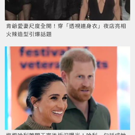
肯爺愛妻尺度全開！穿「透視連身衣」夜店亮相
火辣造型引爆話題