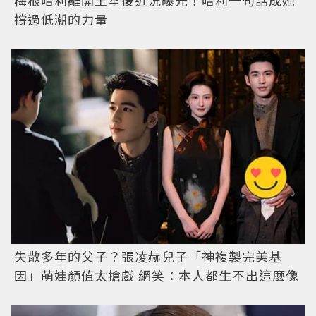
梅根哈利離開王室後近況曝光！哈利一句話成她
撐過低潮的力量
失散多年的父子？張凌赫兒子「神複製完美基
因」萌娃顏值太搶戲 網笑：本人都生不出這麼像