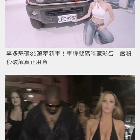
李多慧砸85萬牽新車！車牌號碼暗藏彩蛋 鐵粉
秒破解真正用意