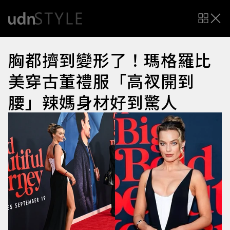
胸都擠到變形了！瑪格羅比
美穿古董禮服「高衩開到
腰」辣媽身材好到驚人