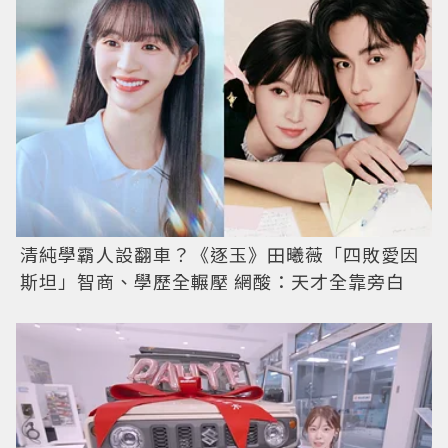
清純學霸人設翻車？《逐玉》田曦薇「四敗愛因
斯坦」智商、學歷全輾壓 網酸：天才全靠旁白