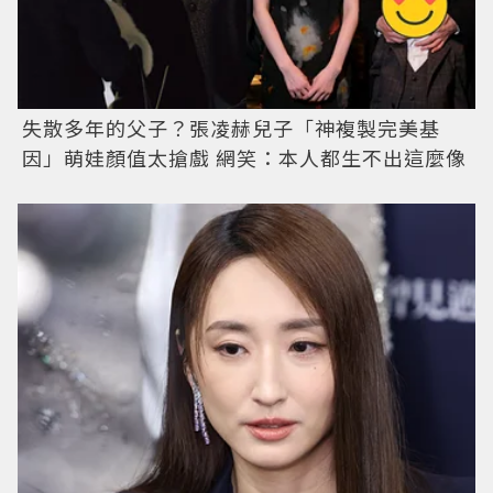
失散多年的父子？張凌赫兒子「神複製完美基
因」萌娃顏值太搶戲 網笑：本人都生不出這麼像