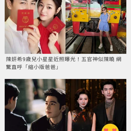
陳妍希9歲兒小星星近照曝光！五官神似陳曉 網
驚直呼「縮小版爸爸」