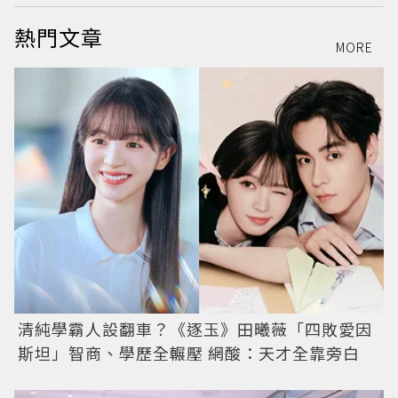
熱門文章
MORE
清純學霸人設翻車？《逐玉》田曦薇「四敗愛因
斯坦」智商、學歷全輾壓 網酸：天才全靠旁白