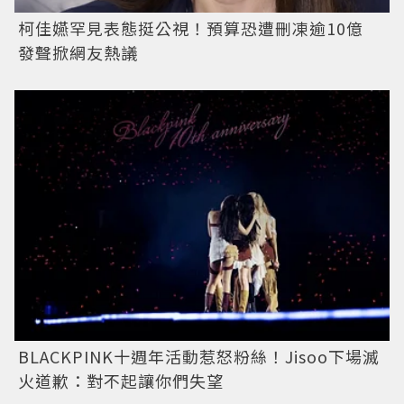
柯佳嬿罕見表態挺公視！預算恐遭刪凍逾10億
發聲掀網友熱議
BLACKPINK十週年活動惹怒粉絲！Jisoo下場滅
火道歉：對不起讓你們失望