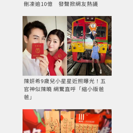
刪凍逾10億 發聲掀網友熱議
陳妍希9歲兒小星星近照曝光！五
官神似陳曉 網驚直呼「縮小版爸
爸」