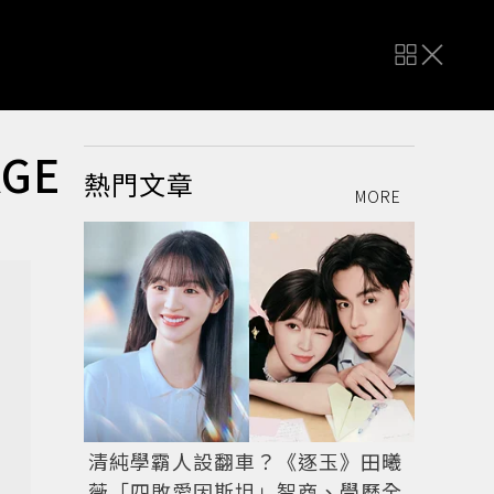
GE
熱門文章
MORE
清純學霸人設翻車？《逐玉》田曦
薇「四敗愛因斯坦」智商、學歷全