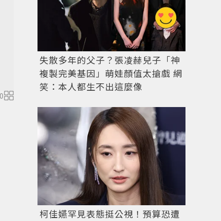
失散多年的父子？張凌赫兒子「神
複製完美基因」萌娃顏值太搶戲 網
笑：本人都生不出這麼像
0
10月推出NEW LUGGAGE - SMILE VARIATION
柯佳嬿罕見表態挺公視！預算恐遭