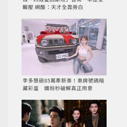
輾壓 網酸：天才全靠旁白
李多慧砸85萬牽新車！車牌號碼暗
藏彩蛋 鐵粉秒破解真正用意