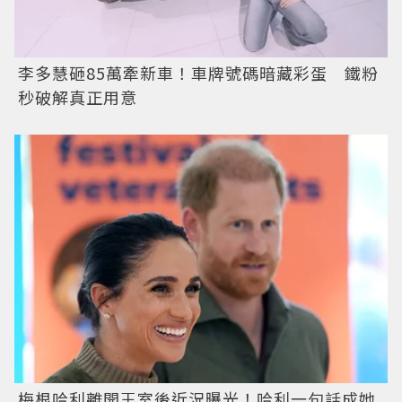
李多慧砸85萬牽新車！車牌號碼暗藏彩蛋 鐵粉
秒破解真正用意
梅根哈利離開王室後近況曝光！哈利一句話成她