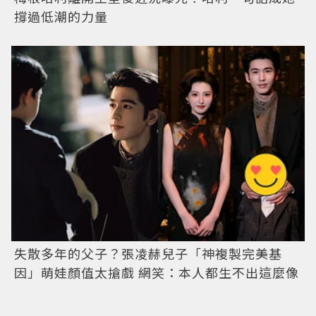
撐過低潮的力量
失散多年的父子？張凌赫兒子「神複製完美基
因」萌娃顏值太搶戲 網笑：本人都生不出這麼像