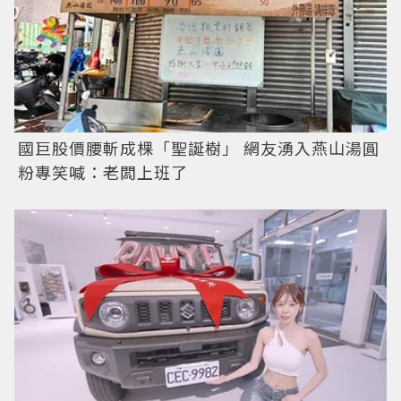
國巨股價腰斬成棵「聖誕樹」 網友湧入燕山湯圓
粉專笑喊：老闆上班了