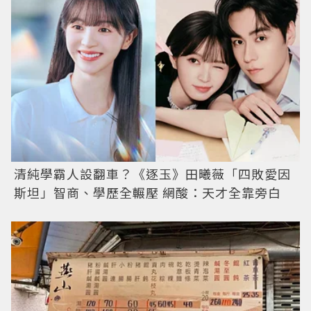
清純學霸人設翻車？《逐玉》田曦薇「四敗愛因
斯坦」智商、學歷全輾壓 網酸：天才全靠旁白