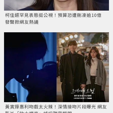
柯佳嬿罕見表態挺公視！預算恐遭刪凍逾10億
發聲掀網友熱議
黃寅燁惠利吻戲太火辣！深情接吻片段曝光 網友