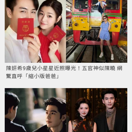
陳妍希9歲兒小星星近照曝光！五官神似陳曉 網
驚直呼「縮小版爸爸」