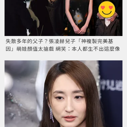
失散多年的父子？張凌赫兒子「神複製完美基
因」萌娃顏值太搶戲 網笑：本人都生不出這麼像