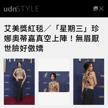
艾美獎紅毯／「星期三」珍
娜奧蒂嘉真空上陣！無眉厭
世臉好傲嬌