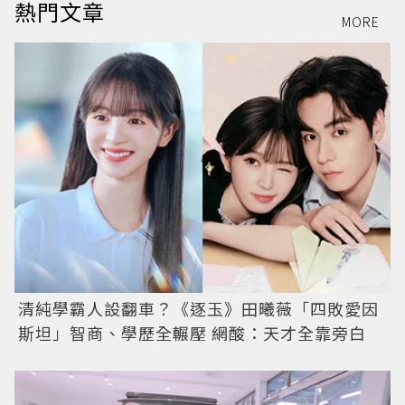
熱門文章
MORE
清純學霸人設翻車？《逐玉》田曦薇「四敗愛因
斯坦」智商、學歷全輾壓 網酸：天才全靠旁白