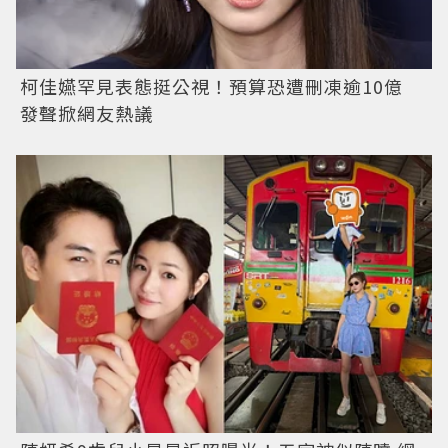
柯佳嬿罕見表態挺公視！預算恐遭刪凍逾10億
發聲掀網友熱議