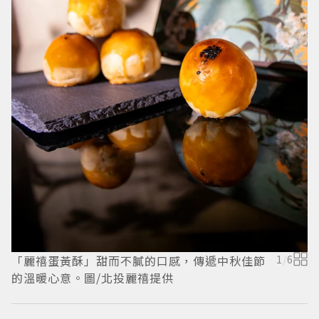
伊
·
「麗禧蛋黃酥」甜而不膩的口感，傳遞中秋佳節
1
/
6
的溫暖心意。圖/北投麗禧提供