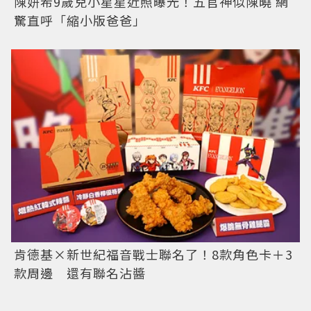
陳妍希9歲兒小星星近照曝光！五官神似陳曉 網
驚直呼「縮小版爸爸」
肯德基×新世紀福音戰士聯名了！8款角色卡＋3
款周邊 還有聯名沾醬