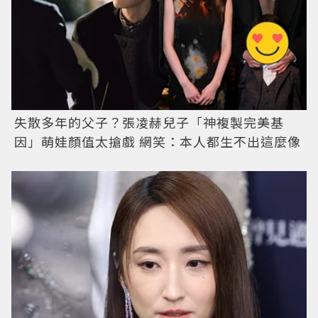
失散多年的父子？張凌赫兒子「神複製完美基
因」萌娃顏值太搶戲 網笑：本人都生不出這麼像