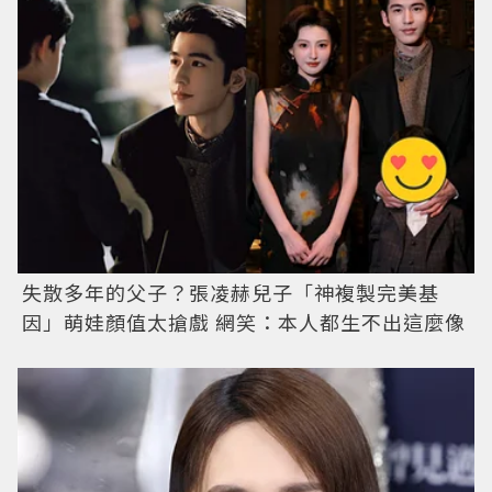
失散多年的父子？張凌赫兒子「神複製完美基
因」萌娃顏值太搶戲 網笑：本人都生不出這麼像