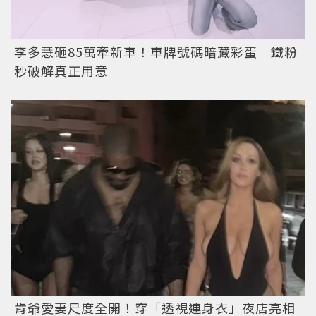
李多慧砸85萬牽新車！車牌號碼暗藏彩蛋 鐵粉
秒破解真正用意
肯爺愛妻尺度全開！穿「透視連身衣」夜店亮相