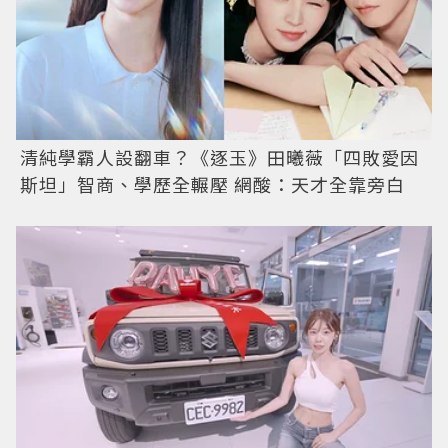
清純學霸人設翻車？《逐玉》田曦薇「四敗愛因
斯坦」智商、學歷全輾壓 網酸：天才全靠旁白