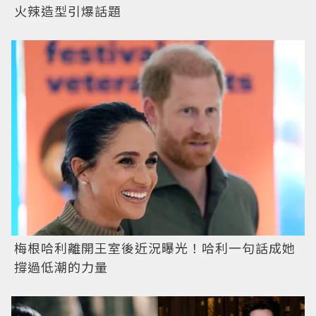
火辣造型引爆話題
梅根哈利離開王室後近況曝光！哈利一句話成她
撐過低潮的力量