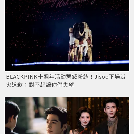
BLACKPINK十週年活動惹怒粉絲！Jisoo下場滅
火道歉：對不起讓你們失望