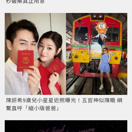
秒破解真正用意
陳妍希9歲兒小星星近照曝光！五官神似陳曉 網
驚直呼「縮小版爸爸」