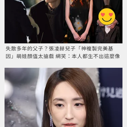
失散多年的父子？張凌赫兒子「神複製完美基
因」萌娃顏值太搶戲 網笑：本人都生不出這麼像