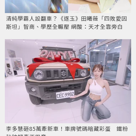
清純學霸人設翻車？《逐玉》田曦薇「四敗愛因
斯坦」智商、學歷全輾壓 網酸：天才全靠旁白
李多慧砸85萬牽新車！車牌號碼暗藏彩蛋 鐵粉