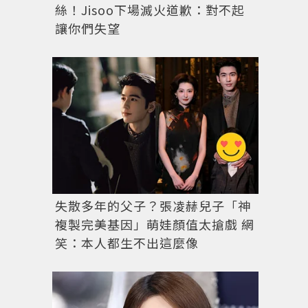
絲！Jisoo下場滅火道歉：對不起
讓你們失望
鳳小岳出席CANALI旗艦店、演繹2025秋冬新品系列
失散多年的父子？張凌赫兒子「神
複製完美基因」萌娃顏值太搶戲 網
笑：本人都生不出這麼像