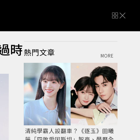
不過時
熱門文章
MORE
清純學霸人設翻車？《逐玉》田曦
薇「四敗愛因斯坦」智商、學歷全