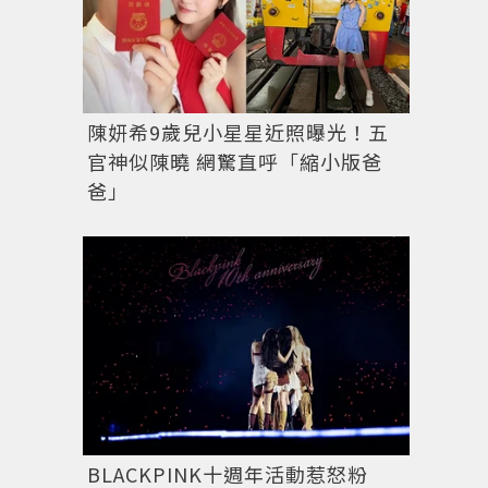
陳妍希9歲兒小星星近照曝光！五
官神似陳曉 網驚直呼「縮小版爸
爸」
BLACKPINK十週年活動惹怒粉