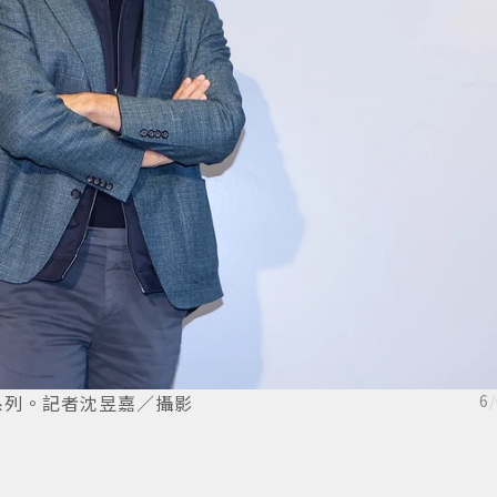
品系列。記者沈昱嘉／攝影
6
/