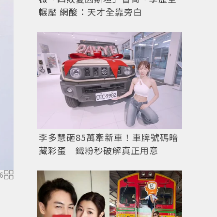
輾壓 網酸：天才全靠旁白
李多慧砸85萬牽新車！車牌號碼暗
藏彩蛋 鐵粉秒破解真正用意
6