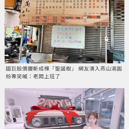
國巨股價腰斬成棵「聖誕樹」 網友湧入燕山湯圓
粉專笑喊：老闆上班了