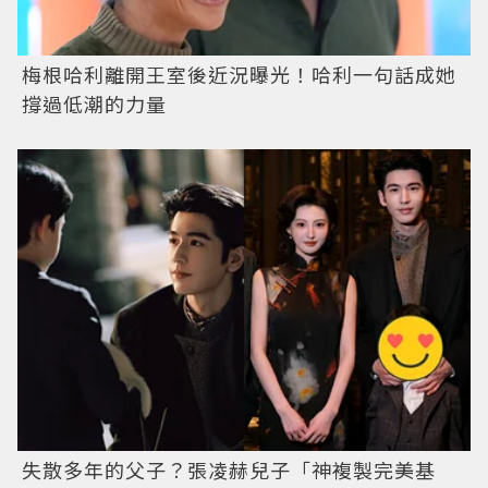
梅根哈利離開王室後近況曝光！哈利一句話成她
撐過低潮的力量
失散多年的父子？張凌赫兒子「神複製完美基