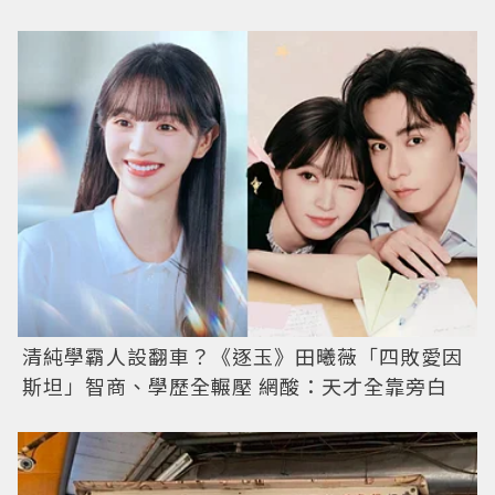
清純學霸人設翻車？《逐玉》田曦薇「四敗愛因
斯坦」智商、學歷全輾壓 網酸：天才全靠旁白