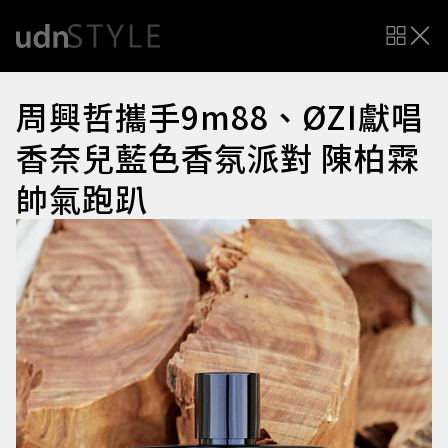
周興哲攜手9m88、ØZI獻唱
香奈兒藍色香氛派對 陳柏霖
帥氣跑趴