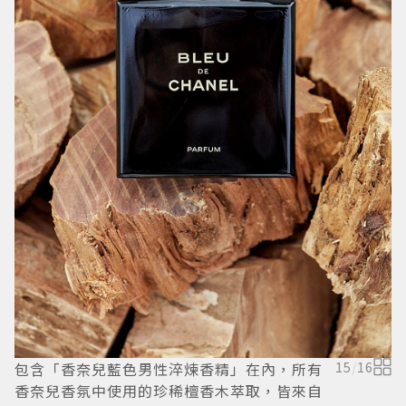
包含「香奈兒藍色男性淬煉香精」在內，所有
15
/
16
香奈兒香氛中使用的珍稀檀香木萃取，皆來自