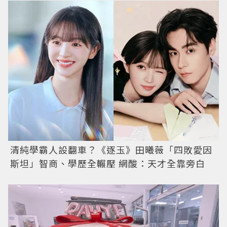
清純學霸人設翻車？《逐玉》田曦薇「四敗愛因
斯坦」智商、學歷全輾壓 網酸：天才全靠旁白