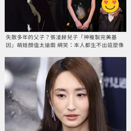
失散多年的父子？張凌赫兒子「神複製完美基
因」萌娃顏值太搶戲 網笑：本人都生不出這麼像