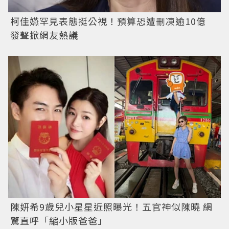
柯佳嬿罕見表態挺公視！預算恐遭刪凍逾10億
發聲掀網友熱議
陳妍希9歲兒小星星近照曝光！五官神似陳曉 網
驚直呼「縮小版爸爸」