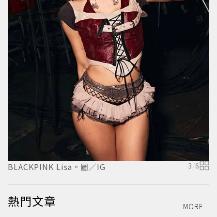
BLACKPINK Lisa。圖／IG
3
/
6
D
熱門文章
MORE