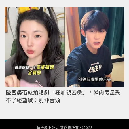
陸富婆砸錢拍短劇「狂加親密戲」！鮮肉男星受
不了絕望喊：別伸舌頭
聯合線上公司 著作權所有 ©2025