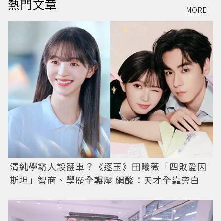
熱門文章
MORE
清純學霸人設翻車？《逐玉》田曦薇「四敗愛因
斯坦」智商、學歷全輾壓 網酸：天才全靠旁白