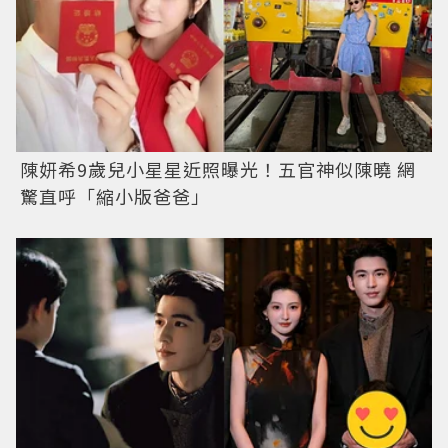
陳妍希9歲兒小星星近照曝光！五官神似陳曉 網
驚直呼「縮小版爸爸」