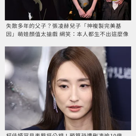
失散多年的父子？張凌赫兒子「神複製完美基
因」萌娃顏值太搶戲 網笑：本人都生不出這麼像
柯佳嬿罕見表態挺公視！預算恐遭刪凍逾10億