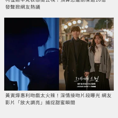
發聲掀網友熱議
黃寅燁惠利吻戲太火辣！深情接吻片段曝光 網友
影片「放大調亮」捕捉甜蜜瞬間