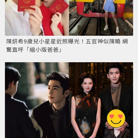
陳妍希9歲兒小星星近照曝光！五官神似陳曉 網
驚直呼「縮小版爸爸」