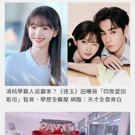
清純學霸人設翻車？《逐玉》田曦薇「四敗愛因
斯坦」智商、學歷全輾壓 網酸：天才全靠旁白