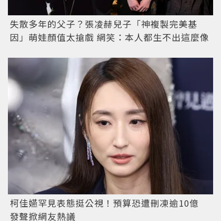
失散多年的父子？張凌赫兒子「神複製完美基
因」萌娃顏值太搶戲 網笑：本人都生不出這麼像
柯佳嬿罕見表態挺公視！預算恐遭刪凍逾10億
發聲掀網友熱議