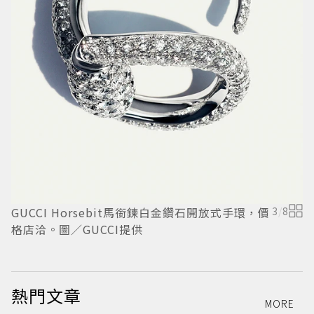
GUCCI Horsebit馬銜鍊白金鑽石開放式手環，價
3
/
8
雖
格店洽。圖／GUCCI提供
I
熱門文章
MORE