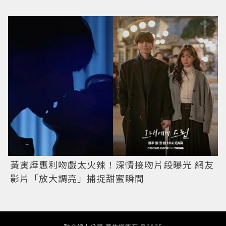
黃寅燁惠利吻戲太火辣！深情接吻片段曝光 網友
影片「放大調亮」捕捉甜蜜瞬間