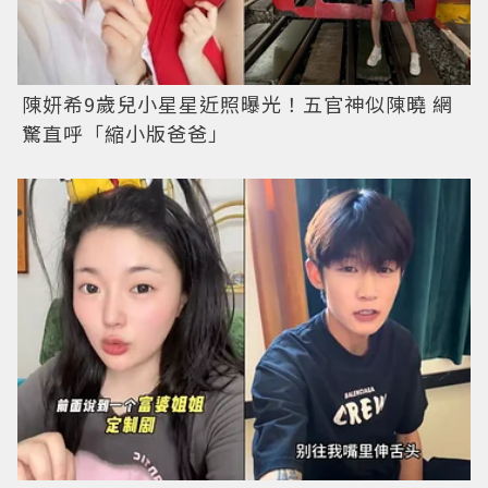
陳妍希9歲兒小星星近照曝光！五官神似陳曉 網
驚直呼「縮小版爸爸」