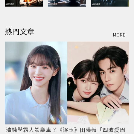
熱門文章
MORE
清純學霸人設翻車？《逐玉》田曦薇「四敗愛因