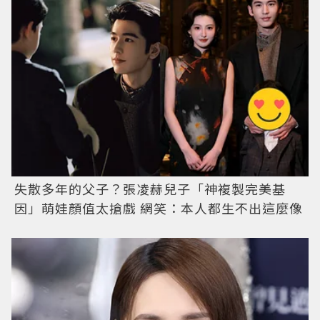
失散多年的父子？張凌赫兒子「神複製完美基
因」萌娃顏值太搶戲 網笑：本人都生不出這麼像