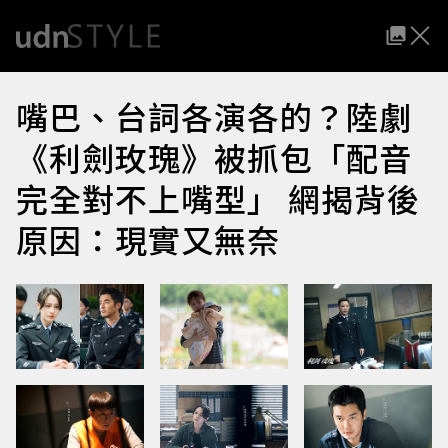
嘴巴、台詞各演各的？陸劇
《利劍玫瑰》被抓包「配音
完全對不上嘴型」 網揭背後
原因：現實又無奈