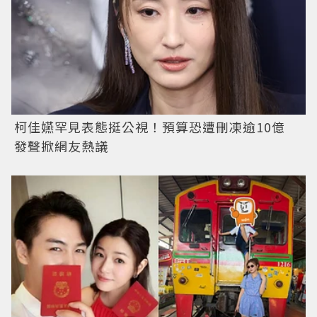
柯佳嬿罕見表態挺公視！預算恐遭刪凍逾10億
發聲掀網友熱議