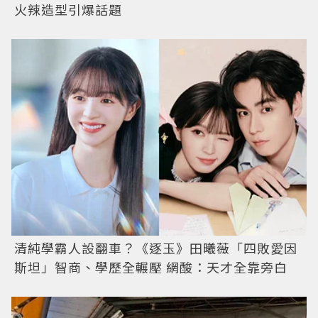
火辣造型引爆話題
清純學霸人設翻車？《逐玉》田曦薇「四敗愛因
斯坦」智商、學歷全輾壓 網酸：天才全靠旁白