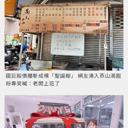
國巨股價腰斬成棵「聖誕樹」 網友湧入燕山湯圓
粉專笑喊：老闆上班了