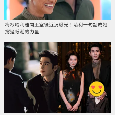
梅根哈利離開王室後近況曝光！哈利一句話成她
撐過低潮的力量