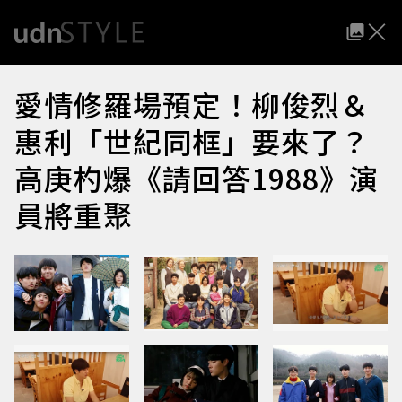
愛情修羅場預定！柳俊烈＆
惠利「世紀同框」要來了？
高庚杓爆《請回答1988》演
員將重聚