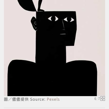
圖
圖／儂儂提供 Source:
Pexels
6
/
7