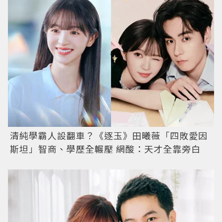
清純學霸人設翻車？《逐玉》田曦薇「四敗愛因
斯坦」智商、學歷全輾壓 網酸：天才全靠旁白