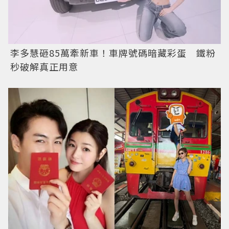
李多慧砸85萬牽新車！車牌號碼暗藏彩蛋 鐵粉
秒破解真正用意