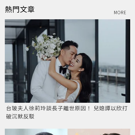
熱門文章
MORE
台玻夫人徐莉玲談長子離世原因！ 兒媳譚以欣打
破沉默反駁