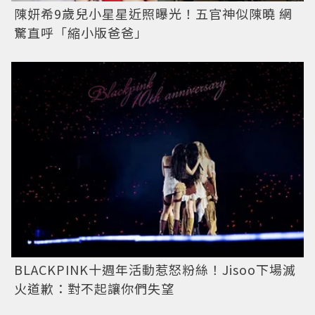
陳妍希9歲兒小星星近照曝光！五官神似陳曉 網
驚直呼「縮小版爸爸」
BLACKPINK十週年活動惹怒粉絲！Jisoo下場滅
火道歉：對不起讓你們失望