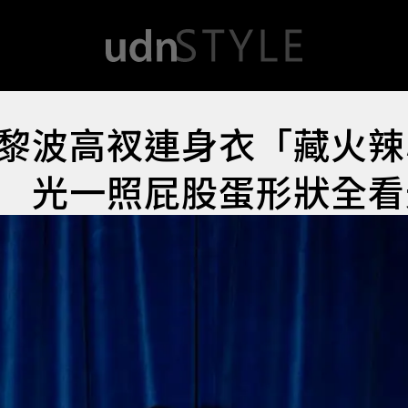
黎波高衩連身衣「藏火辣
 光一照屁股蛋形狀全看