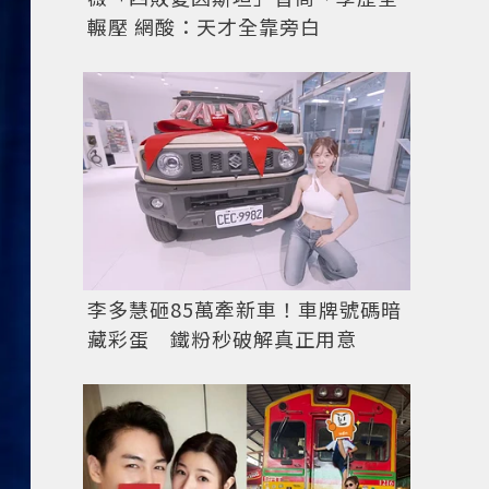
輾壓 網酸：天才全靠旁白
李多慧砸85萬牽新車！車牌號碼暗
藏彩蛋 鐵粉秒破解真正用意
杜娃黎波高衩連身衣「藏火辣心機太有看頭」。圖／IG@du