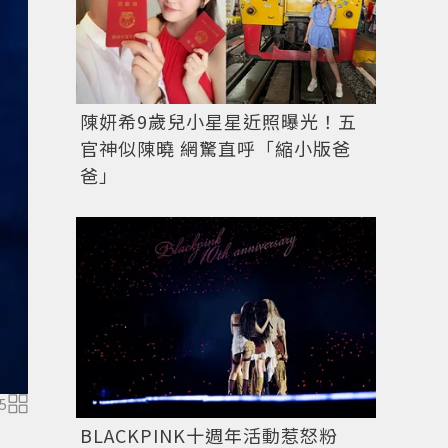
陳妍希9歲兒小星星近照曝光！五
官神似陳曉 網驚直呼「縮小版爸
爸」
5
BLACKPINK十週年活動惹怒粉