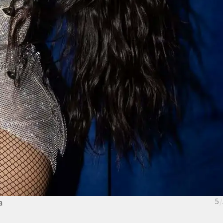
a
5
/