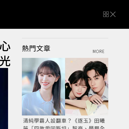
心
熱門文章
MORE
光
清純學霸人設翻車？《逐玉》田曦
薇「四敗愛因斯坦」智商、學歷全