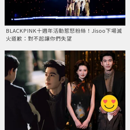
BLACKPINK十週年活動惹怒粉絲！Jisoo下場滅
火道歉：對不起讓你們失望