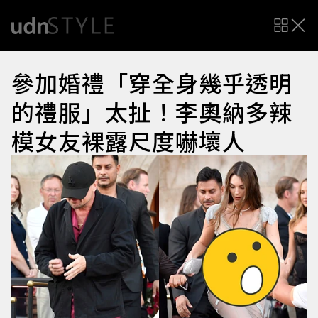
參加婚禮「穿全身幾乎透明
的禮服」太扯！李奧納多辣
模女友裸露尺度嚇壞人