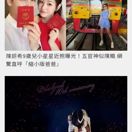
陳妍希9歲兒小星星近照曝光！五官神似陳曉 網
驚直呼「縮小版爸爸」