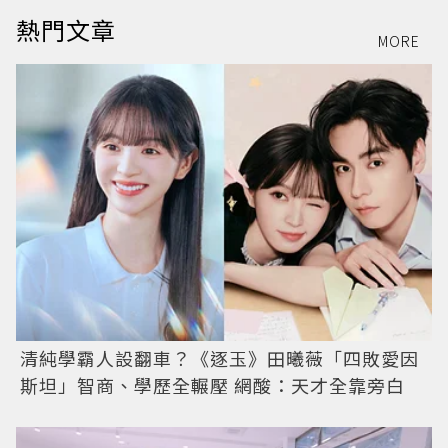
熱門文章
MORE
清純學霸人設翻車？《逐玉》田曦薇「四敗愛因
斯坦」智商、學歷全輾壓 網酸：天才全靠旁白