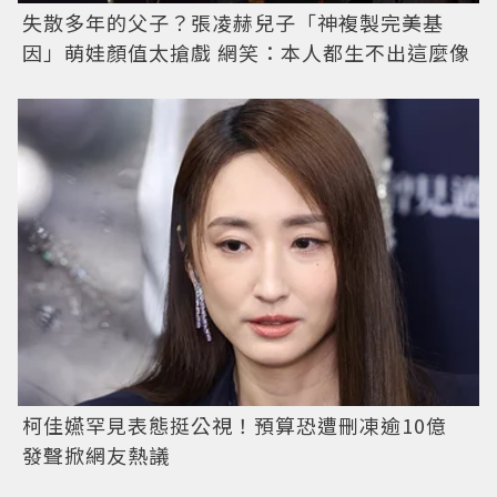
失散多年的父子？張凌赫兒子「神複製完美基
因」萌娃顏值太搶戲 網笑：本人都生不出這麼像
柯佳嬿罕見表態挺公視！預算恐遭刪凍逾10億
發聲掀網友熱議