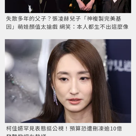
失散多年的父子？張凌赫兒子「神複製完美基
因」萌娃顏值太搶戲 網笑：本人都生不出這麼像
柯佳嬿罕見表態挺公視！預算恐遭刪凍逾10億