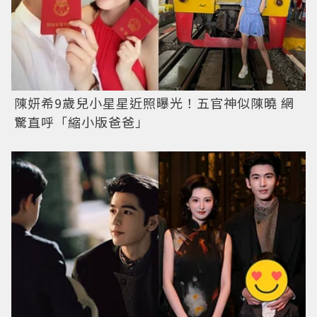
陳妍希9歲兒小星星近照曝光！五官神似陳曉 網
驚直呼「縮小版爸爸」