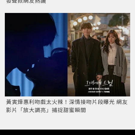
發聲掀網友熱議
黃寅燁惠利吻戲太火辣！深情接吻片段曝光 網友
影片「放大調亮」捕捉甜蜜瞬間