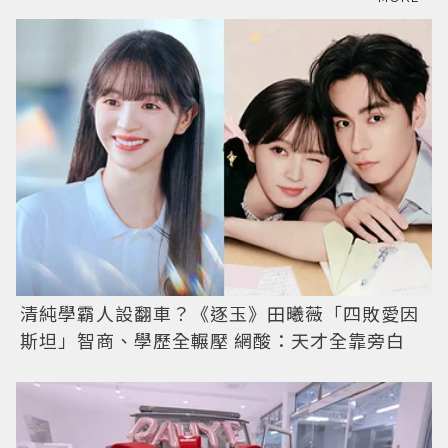
清純學霸人設翻車？《逐玉》田曦薇「四敗愛因
斯坦」智商、學歷全輾壓 網酸：天才全靠旁白