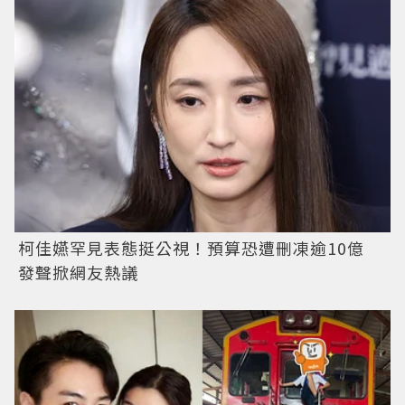
柯佳嬿罕見表態挺公視！預算恐遭刪凍逾10億
發聲掀網友熱議