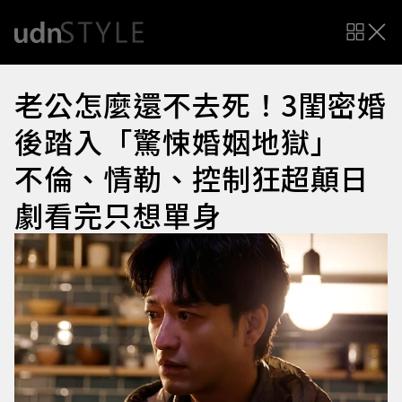
老公怎麼還不去死！3閨密婚
後踏入「驚悚婚姻地獄」
不倫、情勒、控制狂超顛日
劇看完只想單身