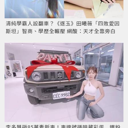
清純學霸人設翻車？《逐玉》田曦薇「四敗愛因
斯坦」智商、學歷全輾壓 網酸：天才全靠旁白
李多慧砸85萬牽新車！車牌號碼暗藏彩蛋 鐵粉