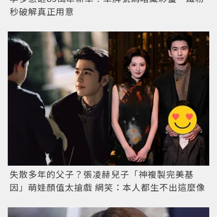
秒破解真正用意
失散多年的父子？張凌赫兒子「神複製完美基
因」萌娃顏值太搶戲 網笑：本人都生不出這麼像