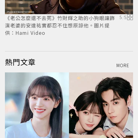
《老公怎麼還不去死》竹財輝之助的小狗眼讓飾
5
/
5
演老婆的安達祐實都忍不住想原諒他。圖片提
供：Hami Video
紗
V
熱門文章
MORE