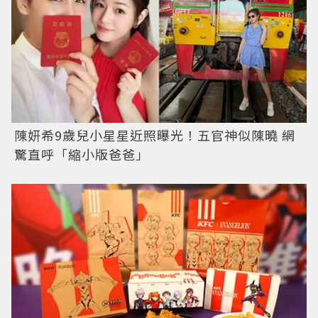
陳妍希9歲兒小星星近照曝光！五官神似陳曉 網
驚直呼「縮小版爸爸」