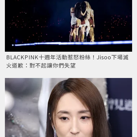
BLACKPINK十週年活動惹怒粉絲！Jisoo下場滅
火道歉：對不起讓你們失望