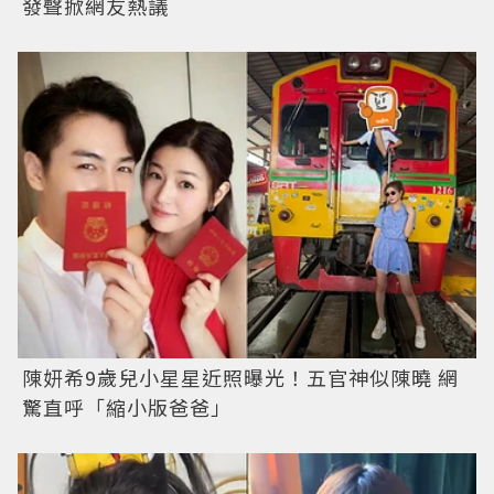
發聲掀網友熱議
陳妍希9歲兒小星星近照曝光！五官神似陳曉 網
驚直呼「縮小版爸爸」