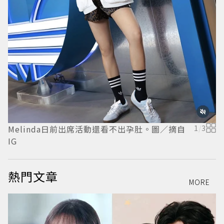
楊
Melinda日前出席活動還看不出孕肚。圖／摘自
1
/
3
I
IG
熱門文章
MORE