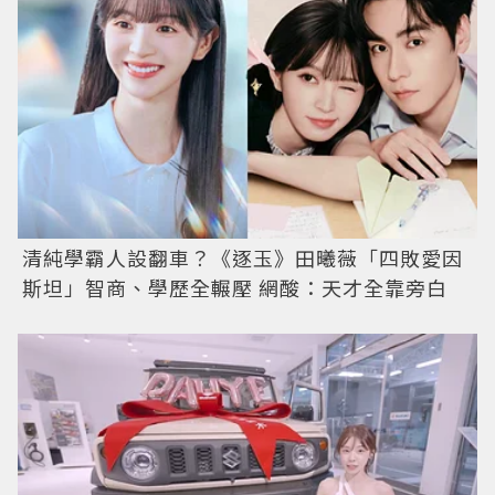
清純學霸人設翻車？《逐玉》田曦薇「四敗愛因
斯坦」智商、學歷全輾壓 網酸：天才全靠旁白