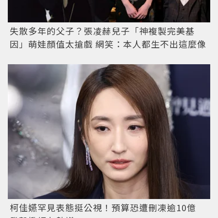
失散多年的父子？張凌赫兒子「神複製完美基
因」萌娃顏值太搶戲 網笑：本人都生不出這麼像
柯佳嬿罕見表態挺公視！預算恐遭刪凍逾10億