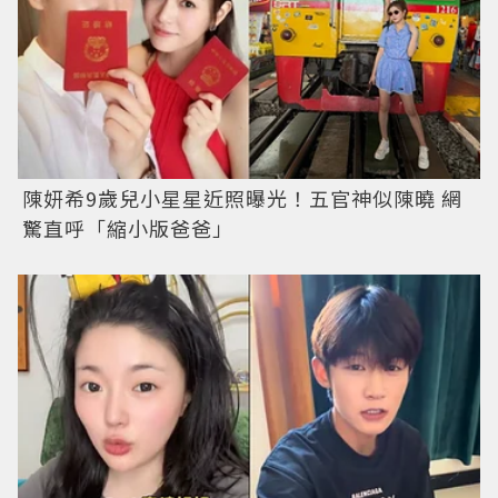
陳妍希9歲兒小星星近照曝光！五官神似陳曉 網
驚直呼「縮小版爸爸」