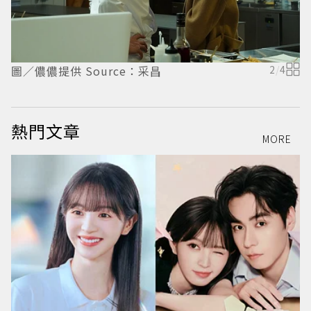
圖／儂儂提供 Source：采昌
2
/
4
圖
熱門文章
MORE