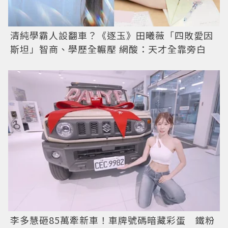
清純學霸人設翻車？《逐玉》田曦薇「四敗愛因
斯坦」智商、學歷全輾壓 網酸：天才全靠旁白
李多慧砸85萬牽新車！車牌號碼暗藏彩蛋 鐵粉