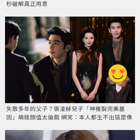
秒破解真正用意
失散多年的父子？張凌赫兒子「神複製完美基
因」萌娃顏值太搶戲 網笑：本人都生不出這麼像