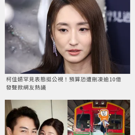
柯佳嬿罕見表態挺公視！預算恐遭刪凍逾10億
發聲掀網友熱議