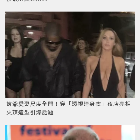
肯爺愛妻尺度全開！穿「透視連身衣」夜店亮相
火辣造型引爆話題