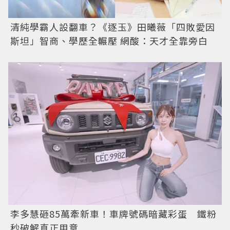
清純學霸人設翻車？《逐玉》田曦薇「四敗愛因
斯坦」智商、學歷全輾壓 網酸：天才全靠旁白
李多慧砸85萬牽新車！車牌號碼暗藏彩蛋 鐵粉
秒破解真正用意