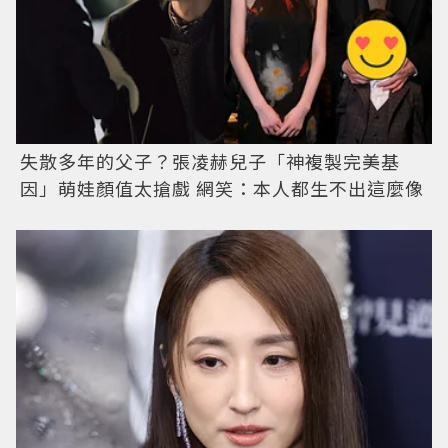
失散多年的父子？張凌赫兒子「神複製完美基
因」萌娃顏值太搶戲 網笑：本人都生不出這麼像