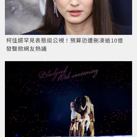
柯佳嬿罕見表態挺公視！預算恐遭刪凍逾10億
發聲掀網友熱議