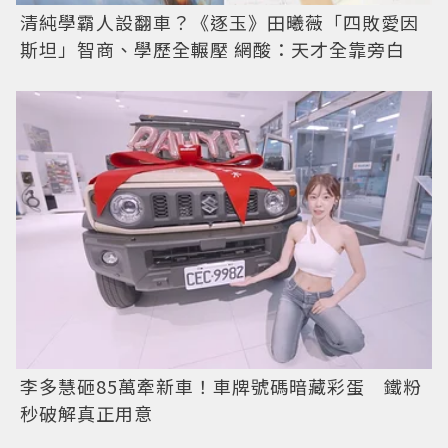
清純學霸人設翻車？《逐玉》田曦薇「四敗愛因
斯坦」智商、學歷全輾壓 網酸：天才全靠旁白
李多慧砸85萬牽新車！車牌號碼暗藏彩蛋 鐵粉
秒破解真正用意