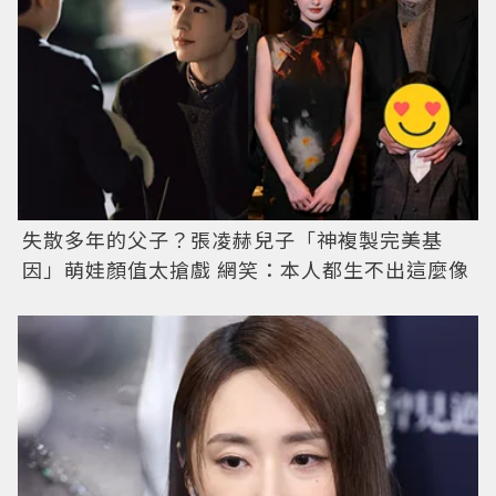
失散多年的父子？張凌赫兒子「神複製完美基
因」萌娃顏值太搶戲 網笑：本人都生不出這麼像