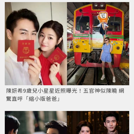
陳妍希9歲兒小星星近照曝光！五官神似陳曉 網
驚直呼「縮小版爸爸」