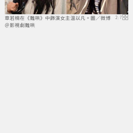
章若楠在《難哄》中飾演女主溫以凡。圖／微博
2
/
7
＠影視劇難哄