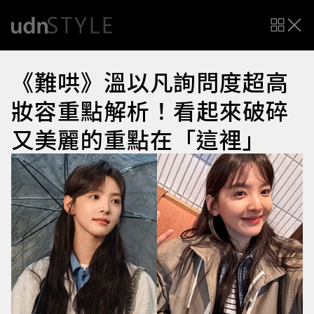
《難哄》溫以凡詢問度超高
妝容重點解析！看起來破碎
又美麗的重點在「這裡」