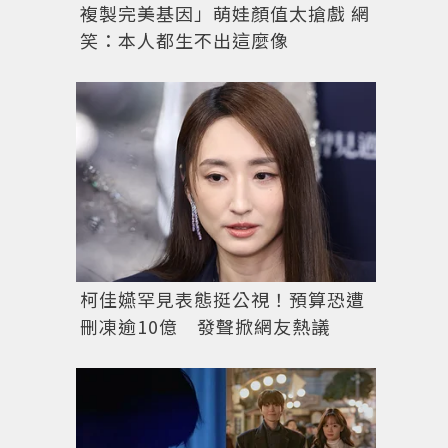
複製完美基因」萌娃顏值太搶戲 網
笑：本人都生不出這麼像
柯佳嬿罕見表態挺公視！預算恐遭
刪凍逾10億 發聲掀網友熱議