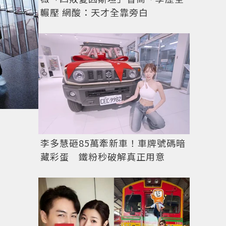
輾壓 網酸：天才全靠旁白
李多慧砸85萬牽新車！車牌號碼暗
藏彩蛋 鐵粉秒破解真正用意