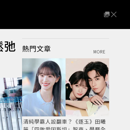
鬆弛
熱門文章
MORE
清純學霸人設翻車？《逐玉》田曦
薇「四敗愛因斯坦」智商、學歷全