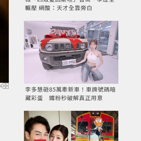
輾壓 網酸：天才全靠旁白
4
《180天重啟計劃》劇照。圖／台灣大哥大MyVideo
李多慧砸85萬牽新車！車牌號碼暗
藏彩蛋 鐵粉秒破解真正用意