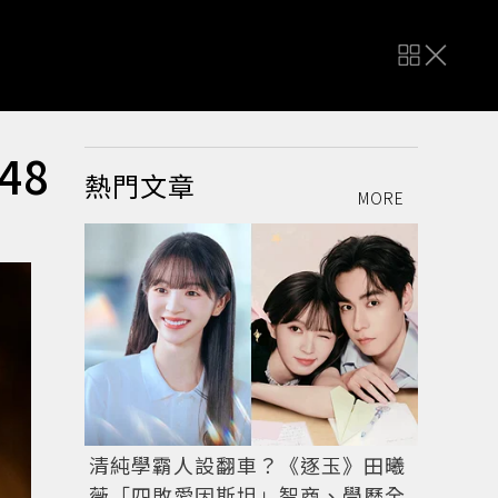
48
熱門文章
MORE
清純學霸人設翻車？《逐玉》田曦
薇「四敗愛因斯坦」智商、學歷全