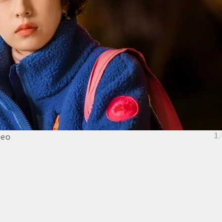
eo
1
/