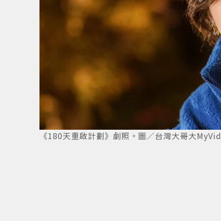
4
/
4
《180天重啟計劃》劇照。圖／台灣大哥大MyVid