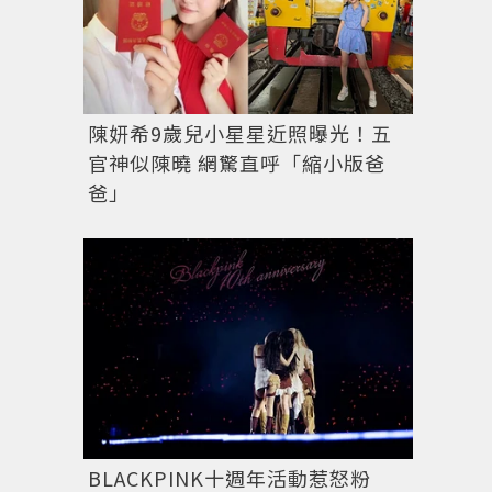
陳妍希9歲兒小星星近照曝光！五
官神似陳曉 網驚直呼「縮小版爸
爸」
BLACKPINK十週年活動惹怒粉