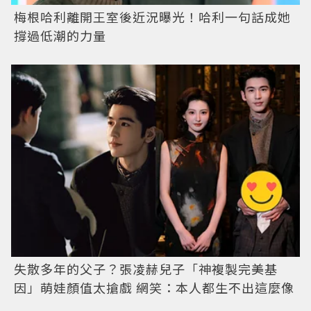
梅根哈利離開王室後近況曝光！哈利一句話成她
撐過低潮的力量
失散多年的父子？張凌赫兒子「神複製完美基
因」萌娃顏值太搶戲 網笑：本人都生不出這麼像