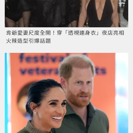
肯爺愛妻尺度全開！穿「透視連身衣」夜店亮相
火辣造型引爆話題