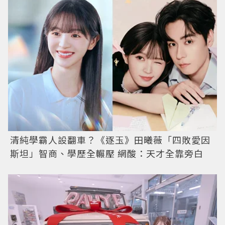
清純學霸人設翻車？《逐玉》田曦薇「四敗愛因
斯坦」智商、學歷全輾壓 網酸：天才全靠旁白