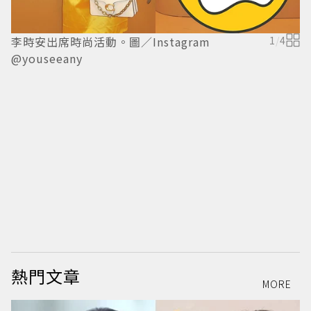
李時安出席時尚活動。圖／Instagram
1
/
4
@youseeany
李
@
熱門文章
MORE