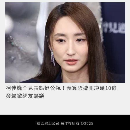
柯佳嬿罕見表態挺公視！預算恐遭刪凍逾10億
發聲掀網友熱議
聯合線上公司 著作權所有 ©2025