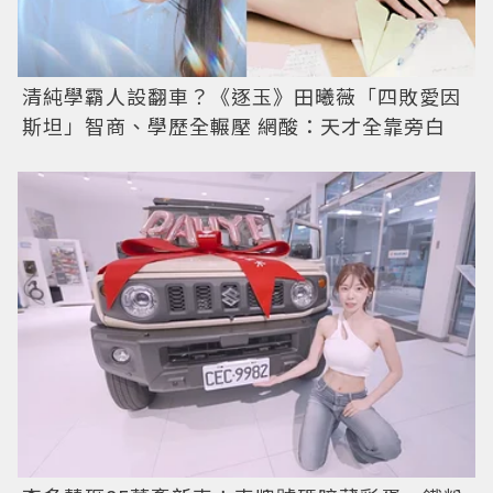
清純學霸人設翻車？《逐玉》田曦薇「四敗愛因
斯坦」智商、學歷全輾壓 網酸：天才全靠旁白