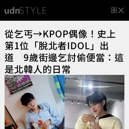
從乞丐→KPOP偶像！史上
第1位「脫北者IDOL」出
道 9歲街邊乞討偷便當：這
是北韓人的日常