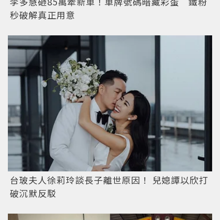
李多慧砸85萬牽新車！車牌號碼暗藏彩蛋 鐵粉
秒破解真正用意
台玻夫人徐莉玲談長子離世原因！ 兒媳譚以欣打
破沉默反駁