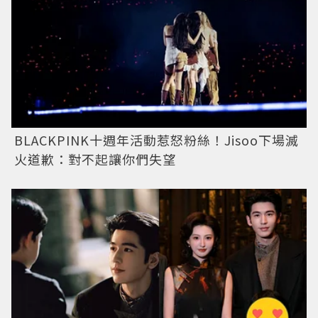
BLACKPINK十週年活動惹怒粉絲！Jisoo下場滅
火道歉：對不起讓你們失望