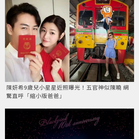
陳妍希9歲兒小星星近照曝光！五官神似陳曉 網
驚直呼「縮小版爸爸」