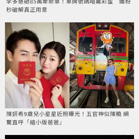
李多慧砸85萬牽新車！車牌號碼暗藏彩蛋 鐵粉
秒破解真正用意
陳妍希9歲兒小星星近照曝光！五官神似陳曉 網
驚直呼「縮小版爸爸」