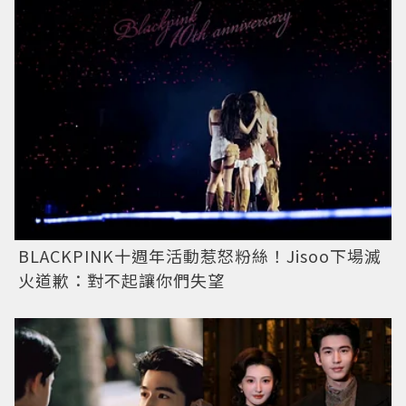
BLACKPINK十週年活動惹怒粉絲！Jisoo下場滅
火道歉：對不起讓你們失望