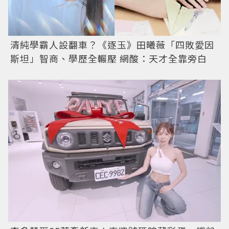
清純學霸人設翻車？《逐玉》田曦薇「四敗愛因
斯坦」智商、學歷全輾壓 網酸：天才全靠旁白