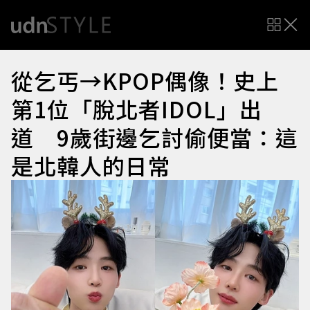
從乞丐→KPOP偶像！史上
第1位「脫北者IDOL」出
道 9歲街邊乞討偷便當：這
是北韓人的日常