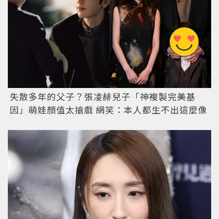
失散多年的父子？張凌赫兒子「神複製完美基
因」萌娃顏值太搶戲 網笑：本人都生不出這麼像