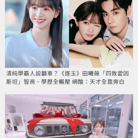
清純學霸人設翻車？《逐玉》田曦薇「四敗愛因
斯坦」智商、學歷全輾壓 網酸：天才全靠旁白