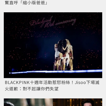
驚直呼「縮小版爸爸」
BLACKPINK十週年活動惹怒粉絲！Jisoo下場滅
火道歉：對不起讓你們失望