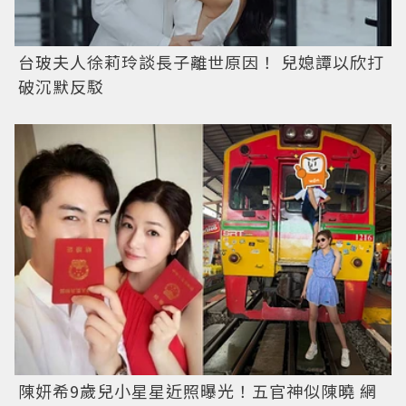
台玻夫人徐莉玲談長子離世原因！ 兒媳譚以欣打
破沉默反駁
陳妍希9歲兒小星星近照曝光！五官神似陳曉 網