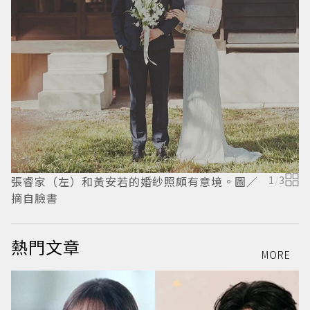
張睿家（左）和黃安若的婚紗照頗有意境。圖／
1
/
3
摘自臉書
熱門文章
MORE