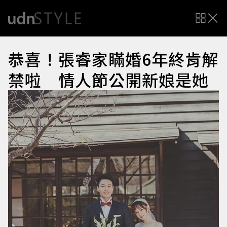
恭喜！張睿家瞞婚6年終肯解
禁啦 情人節公開新娘是她