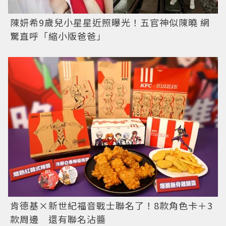
陳妍希9歲兒小星星近照曝光！五官神似陳曉 網
驚直呼「縮小版爸爸」
肯德基×新世紀福音戰士聯名了！8款角色卡＋3
款周邊 還有聯名沾醬