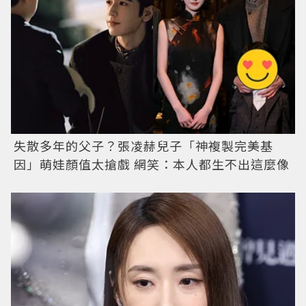
失散多年的父子？張凌赫兒子「神複製完美基
因」萌娃顏值太搶戲 網笑：本人都生不出這麼像