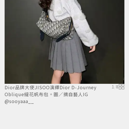
Dior品牌大使JISOO演繹Dior D-Journey
1
/
8
日
Oblique緹花帆布包。圖／摘自藝人IG
@sooyaaa__
@