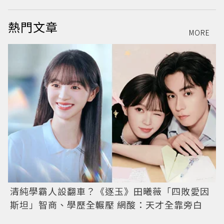
熱門文章
MORE
清純學霸人設翻車？《逐玉》田曦薇「四敗愛因
斯坦」智商、學歷全輾壓 網酸：天才全靠旁白