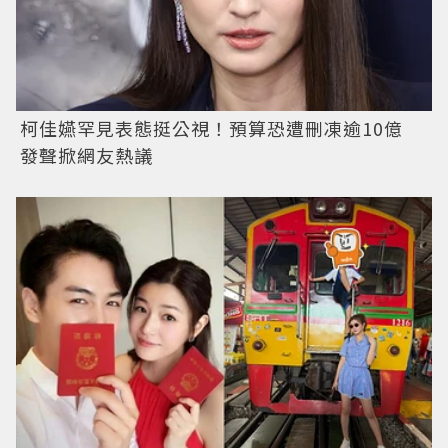
柯佳嬿罕見表態挺公視！預算恐遭刪凍逾10億
發聲掀網友熱議