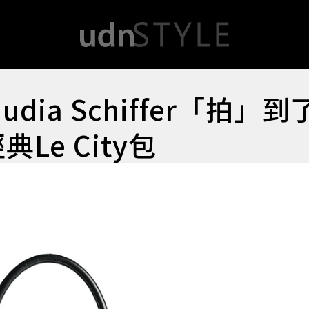
laudia Schiffer「拍」
典Le City包