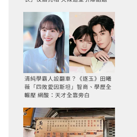
清純學霸人設翻車？《逐玉》田曦
薇「四敗愛因斯坦」智商、學歷全
輾壓 網酸：天才全靠旁白