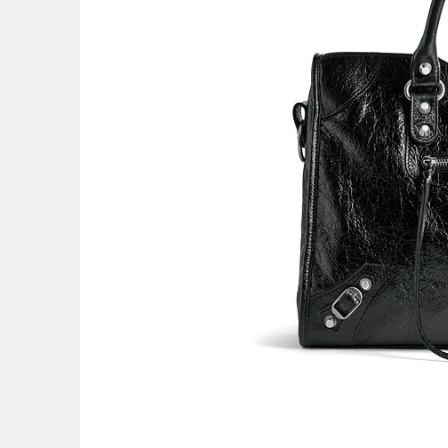
圖／
1
/
6