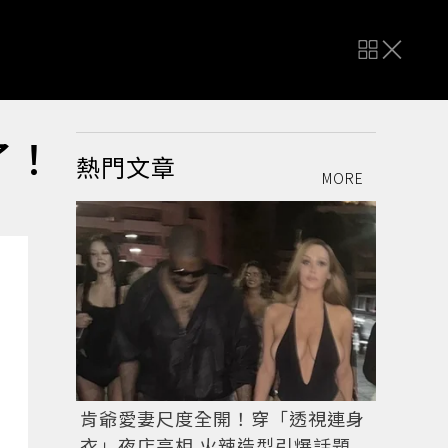
到了！
熱門文章
MORE
肯爺愛妻尺度全開！穿「透視連身
衣」夜店亮相 火辣造型引爆話題