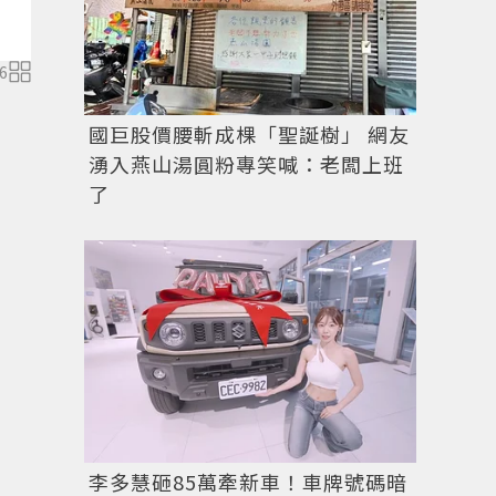
從經典機車包再出發的Le City包，見證了無數Balencia
6
國巨股價腰斬成棵「聖誕樹」 網友
湧入燕山湯圓粉專笑喊：老闆上班
了
李多慧砸85萬牽新車！車牌號碼暗