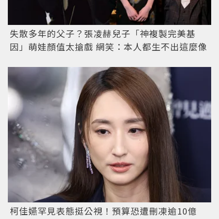
失散多年的父子？張凌赫兒子「神複製完美基
因」萌娃顏值太搶戲 網笑：本人都生不出這麼像
柯佳嬿罕見表態挺公視！預算恐遭刪凍逾10億