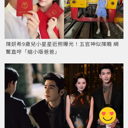
陳妍希9歲兒小星星近照曝光！五官神似陳曉 網
驚直呼「縮小版爸爸」