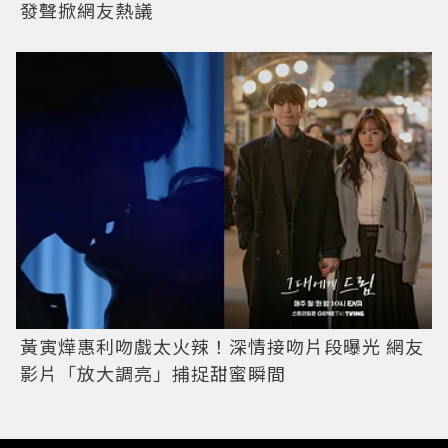
發聲掀網友熱議
黃寅燁惠利吻戲太火辣！深情接吻片段曝光 網友
影片「放大調亮」捕捉甜蜜瞬間