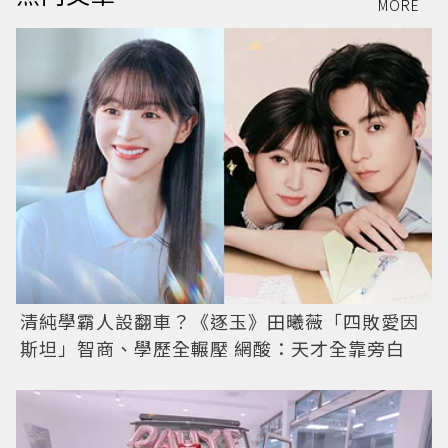
MORE
清純學霸人設翻車？《逐玉》田曦薇「四敗愛因
斯坦」智商、學歷全輾壓 網酸：天才全靠旁白