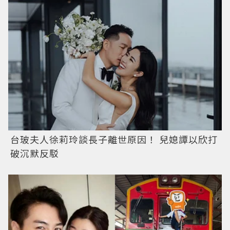
台玻夫人徐莉玲談長子離世原因！ 兒媳譚以欣打
破沉默反駁