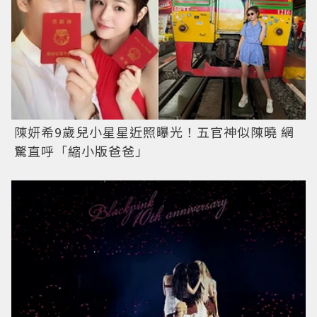
陳妍希9歲兒小星星近照曝光！五官神似陳曉 網
驚直呼「縮小版爸爸」