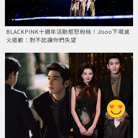
BLACKPINK十週年活動惹怒粉絲！Jisoo下場滅
火道歉：對不起讓你們失望