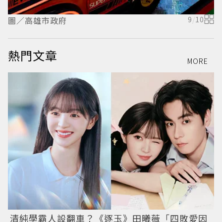
圖／高雄市政府
9
/
10
熱門文章
MORE
清純學霸人設翻車？《逐玉》田曦薇「四敗愛因