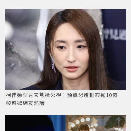
柯佳嬿罕見表態挺公視！預算恐遭刪凍逾10億
發聲掀網友熱議