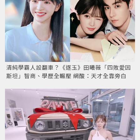
清純學霸人設翻車？《逐玉》田曦薇「四敗愛因
斯坦」智商、學歷全輾壓 網酸：天才全靠旁白