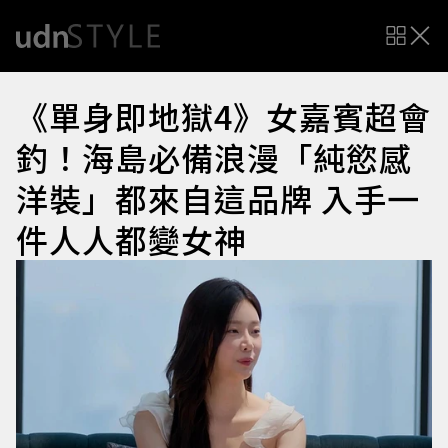
《單身即地獄4》女嘉賓超會
釣！海島必備浪漫「純慾感
洋裝」都來自這品牌 入手一
件人人都變女神