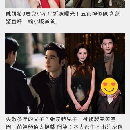
陳妍希9歲兒小星星近照曝光！五官神似陳曉 網
驚直呼「縮小版爸爸」
失散多年的父子？張凌赫兒子「神複製完美基
因」萌娃顏值太搶戲 網笑：本人都生不出這麼像