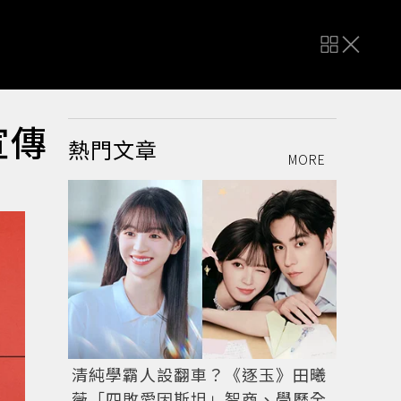
宣傳
熱門文章
MORE
清純學霸人設翻車？《逐玉》田曦
薇「四敗愛因斯坦」智商、學歷全