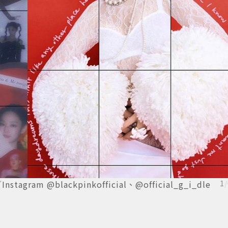
am @blackpinkofficial、@official_g_i_dle
1
/